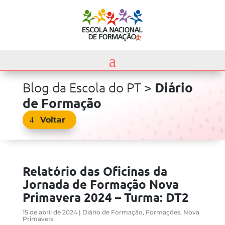
Diário
Blog da Escola do PT >
de Formação
Voltar
Relatório das Oficinas da
Jornada de Formação Nova
Primavera 2024 – Turma: DT2
15 de abril de 2024
|
Diário de Formação
,
Formações
,
Nova
Primavera