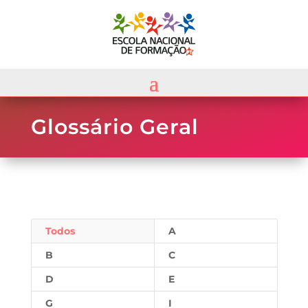
Glossário Geral
Todos
A
B
C
D
E
G
I