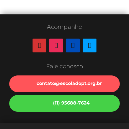
Acompanhe
Fale conosco
contato@escoladopt.org.br
(11) 95688-7624